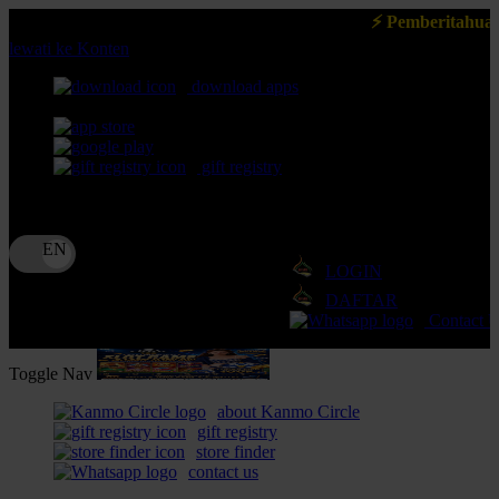
⚡ Pemberitahuan: Kesempatan bes
lewati ke Konten
download apps
download app from:
gift registry
Bahasa
ID
LOGIN
DAFTAR
Contact 
Toggle Nav
about Kanmo Circle
gift registry
store finder
contact us