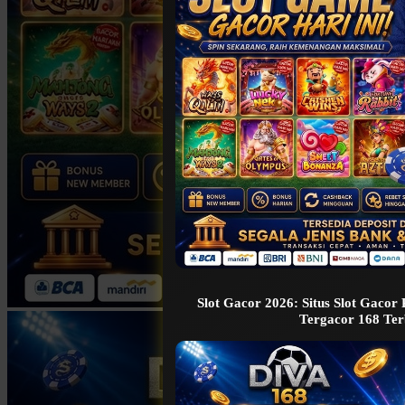
Slot Gacor 2026: Situs Slot Gacor
Tergacor 168 Te