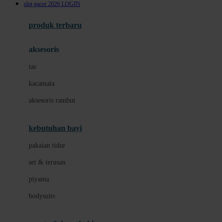
slot gacor 2026 LOGIN
Azetabio
produk terbaru
B
aksesoris
Baabaasheepz
tas
Babiators
kacamata
Baby Dove
aksesoris rambut
Baby Jogger
Baby Rovega
kebutuhan bayi
Babybee
pakaian tidur
Banana Boat
set & terusan
Banz
piyama
Barbie
bodysuits
Beaba
Beauty Barn