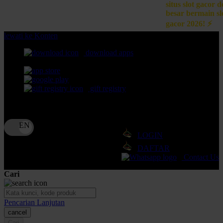
O
situs slot gacor dengan berbgai
besar bermain slot online no satu 
Oh Ma Grain
gacor 2026! ⚡
lewati ke Konten
Okiedog
download apps
P
download app from:
Peachy
gift registry
Phil & Ted's
Bahasa
Philips Avent
ID
Pigeon
LOGIN
Playgro
DAFTAR
Contact Us
Poled Global
Cari
Ponycycle
Puma
Pencarian Lanjutan
cancel
Pureats
Cari