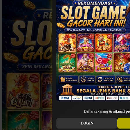
Daftar sekarang & nikmati p
LOGIN