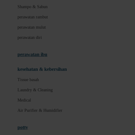
London Taxi
Shampo & Sabun
Love To Dream
perawatan rambut
perawatan mulut
M
perawatan diri
Magformers
Mama's Choice
perawatan ibu
Mamas&Papas
kesehatan & kebersihan
Mamaway
Tissue basah
Maxi Cosi
Laundry & Cleaning
Megabloks
Medical
Micro
Air Purifier & Humidifier
MiDeer
Mimi & Lula
potty
Mini Monkey