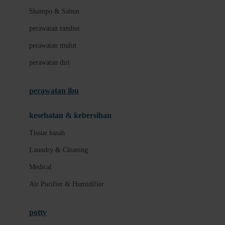
London Taxi
Shampo & Sabun
Love To Dream
perawatan rambut
perawatan mulut
M
perawatan diri
Magformers
Mama's Choice
perawatan ibu
Mamas&Papas
kesehatan & kebersihan
Mamaway
Tissue basah
Maxi Cosi
Laundry & Cleaning
Megabloks
Medical
Micro
Air Purifier & Humidifier
MiDeer
Mimi & Lula
potty
Mini Monkey