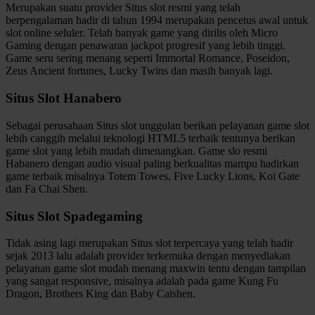
Merupakan suatu provider Situs slot resmi yang telah
Xootz
berpengalaman hadir di tahun 1994 merupakan pencetus awal untuk
slot online seluler. Telah banyak game yang dirilis oleh Micro
Gaming dengan penawaran jackpot progresif yang lebih tinggi.
Y
Game seru sering menang seperti Immortal Romance, Poseidon,
Zeus Ancient fortunes, Lucky Twins dan masih banyak lagi.
Yamatoya
Situs Slot Hanabero
Z
Sebagai perusahaan Situs slot unggulan berikan pelayanan game slot
Zaxy
lebih canggih melalui teknologi HTML5 terbaik tentunya berikan
game slot yang lebih mudah dimenangkan. Game slo resmi
Zoggs
Habanero dengan audio visual paling berkualitas mampu hadirkan
game terbaik misalnya Totem Towes, Five Lucky Lions, Koi Gate
0-9
dan Fa Chai Shen.
4Moms
Situs Slot Spadegaming
59S
Tidak asing lagi merupakan Situs slot terpercaya yang telah hadir
sejak 2013 lalu adalah provider terkemuka dengan menyediakan
pelayanan game slot mudah menang maxwin tentu dengan tampilan
yang sangat responsive, misalnya adalah pada game Kung Fu
Dragon, Brothers King dan Baby Caishen.