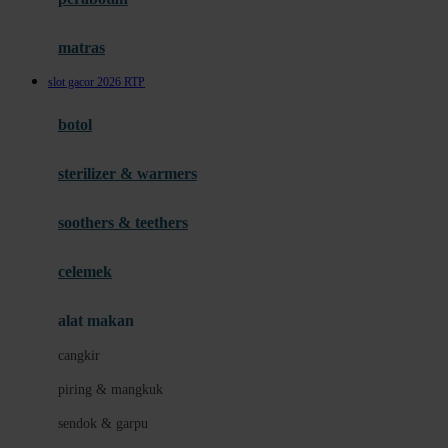
Happy Tummy
Hauck
matras
Havaianas
slot gacor 2026 RTP
Hegen
botol
Hot Wheels
sterilizer & warmers
Hybrid
soothers & teethers
I
Inlacta DHA
celemek
Interlac
alat makan
Ivenet
cangkir
J
piring & mangkuk
Jack N Jill
sendok & garpu
Joie