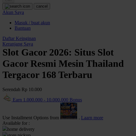
cancel
Q
Akun Saya
QV Baby
Masuk / buat akun
Bantuan
R
Daftar Keinginan
Real Shades
Keranjang Saya
Slot Gacor 2026: Situs Slot
Red Castle
Gacor Resmi Mesin Thailand
Ribbon Madness
Tergacor 168 Terbaru
S
Sebamed
Serendah
Rp 10.000
Silver Cross
Earn
1.000.000
-
10.000.000
Bonus
Simply Idea
Use Installment Options from
.
Laarn more
Skip Hop
Available for :
Spectra
home delivery
store pickup