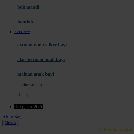
Moby
bak mandi
Momami
handuk
Mothercare
Slot Gacor
Mustela
ayunan dan walker bayi
My Buddy Tag
My K
alas bermain anak bayi
N
mainan anak bayi
Naif
mothercare toys
Nike
elc toys
Nordic Natural
slot gacor 2026
Nuby
Akun Saya
Nuna
Masuk
⚡ Pemberitahuan: Jadilah pemain