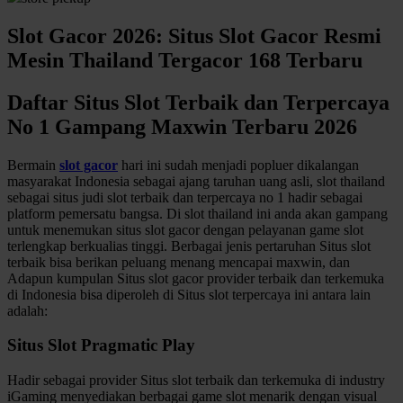
Squishmallows
Slot Gacor 2026: Situs Slot Gacor Resmi
Starbooks
Mesin Thailand Tergacor 168 Terbaru
Stick-O
Daftar Situs Slot Terbaik dan Terpercaya
Stokke
No 1 Gampang Maxwin Terbaru 2026
Sudocrem
Sumimo
Bermain
slot gacor
hari ini sudah menjadi popluer dikalangan
masyarakat Indonesia sebagai ajang taruhan uang asli, slot thailand
Sunnylife
sebagai situs judi slot terbaik dan terpercaya no 1 hadir sebagai
platform pemersatu bangsa. Di slot thailand ini anda akan gampang
Sun-Staches
untuk menemukan situs slot gacor dengan pelayanan game slot
terlengkap berkualias tinggi. Berbagai jenis pertaruhan Situs slot
Swimava
terbaik bisa berikan peluang menang mencapai maxwin, dan
Adapun kumpulan Situs slot gacor provider terbaik dan terkemuka
T
di Indonesia bisa diperoleh di Situs slot terpercaya ini antara lain
adalah:
Tommee Tippee
Situs Slot Pragmatic Play
Trunki
Hadir sebagai provider Situs slot terbaik dan terkemuka di industry
Tutti Bambini
iGaming menyediakan berbagai game slot menarik dengan visual