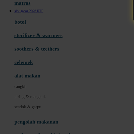
matras
slot gacor 2026 RTP
botol
sterilizer & warmers
soothers & teethers
celemek
alat makan
cangkir
piring & mangkuk
sendok & garpu
pengolah makanan