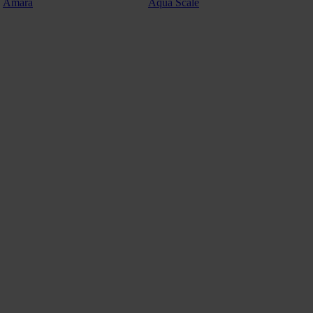
Amara
Aqua Scale