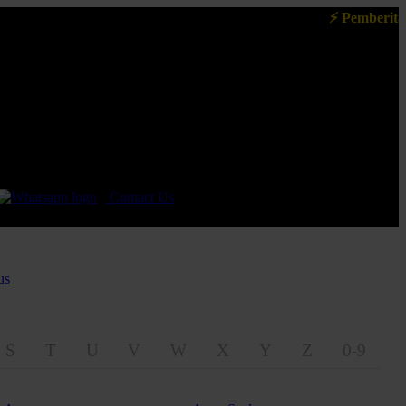
⚡ Pemberitahuan: Kesempatan besar bonus
Contact Us
us
S
T
U
V
W
X
Y
Z
0-9