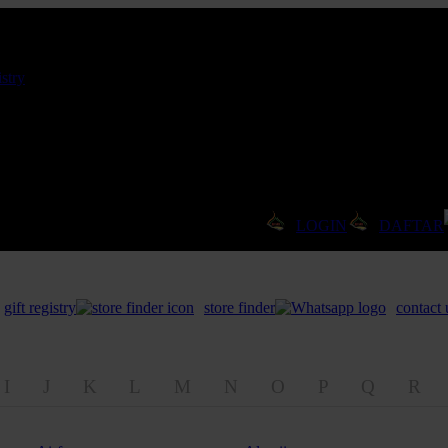
istry
LOGIN
DAFTAR
gift registry
store finder
contact 
I
J
K
L
M
N
O
P
Q
R